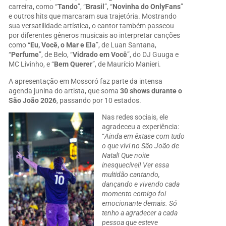
carreira, como “
Tando
”, “
Brasil
”, “
Novinha do OnlyFans
”
e outros hits que marcaram sua trajetória. Mostrando
sua versatilidade artística, o cantor também passeou
por diferentes gêneros musicais ao interpretar canções
como “
Eu, Você, o Mar e Ela
”, de Luan Santana,
“
Perfume
”, de Belo, “
Vidrado em Você
”, do DJ Guuga e
MC Livinho, e “
Bem Querer
”, de Maurício Manieri.
A apresentação em Mossoró faz parte da intensa
agenda junina do artista, que soma
30 shows durante o
São João 2026
, passando por 10 estados.
Nas redes sociais, ele
agradeceu a experiência:
“
Ainda em êxtase com tudo
o que vivi no São João de
Natal! Que noite
inesquecível! Ver essa
multidão cantando,
dançando e vivendo cada
momento comigo foi
emocionante demais. Só
tenho a agradecer a cada
pessoa que esteve