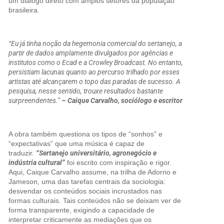
um diálogo direto com amplos setores da população
brasileira.
“Eu já tinha noção da hegemonia comercial do sertanejo, a
partir de dados amplamente divulgados por agências e
institutos como o Ecad e a Crowley Broadcast. No entanto,
persistiam lacunas quanto ao percurso trilhado por esses
artistas até alcançarem o topo das paradas de sucesso. A
pesquisa, nesse sentido, trouxe resultados bastante
surpreendentes.”
– Caique Carvalho, sociólogo e escritor
A obra também questiona os tipos de “sonhos” e
“expectativas” que uma música é capaz de
traduzir.
“Sertanejo universitário, agronegócio e
indústria cultural”
foi escrito com inspiração e rigor.
Aqui, Caique Carvalho assume, na trilha de Adorno e
Jameson, uma das tarefas centrais da sociologia:
desvendar os conteúdos sociais incrustados nas
formas culturais. Tais conteúdos não se deixam ver de
forma transparente, exigindo a capacidade de
interpretar criticamente as mediações que os