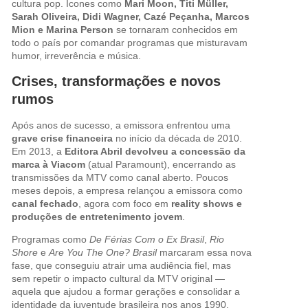
cultura pop. Ícones como
Mari Moon, Titi Müller,
Sarah Oliveira, Didi Wagner, Cazé Peçanha, Marcos
Mion e Marina Person
se tornaram conhecidos em
todo o país por comandar programas que misturavam
humor, irreverência e música.
Crises, transformações e novos
rumos
Após anos de sucesso, a emissora enfrentou uma
grave crise financeira
no início da década de 2010.
Em 2013, a
Editora Abril devolveu a concessão da
marca à Viacom
(atual Paramount), encerrando as
transmissões da MTV como canal aberto. Poucos
meses depois, a empresa relançou a emissora como
canal fechado
, agora com foco em
reality shows e
produções de entretenimento jovem
.
Programas como
De Férias Com o Ex Brasil
,
Rio
Shore
e
Are You The One? Brasil
marcaram essa nova
fase, que conseguiu atrair uma audiência fiel, mas
sem repetir o impacto cultural da MTV original —
aquela que ajudou a formar gerações e consolidar a
identidade da juventude brasileira nos anos 1990.