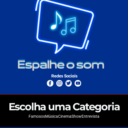
Redes Sociais
Escolha uma Categoria
Famosos
Música
Cinema
Show
Entrevista