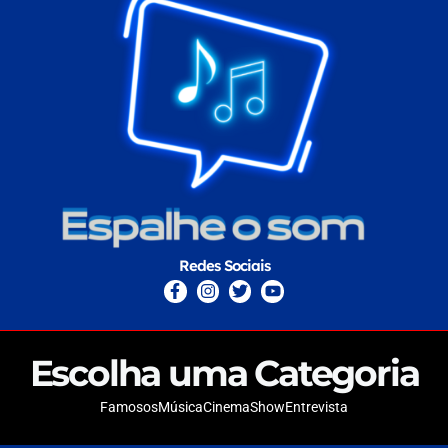
Redes Sociais
Escolha uma Categoria
Famosos
Música
Cinema
Show
Entrevista