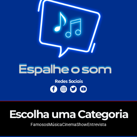
Redes Sociais
Escolha uma Categoria
Famosos
Música
Cinema
Show
Entrevista