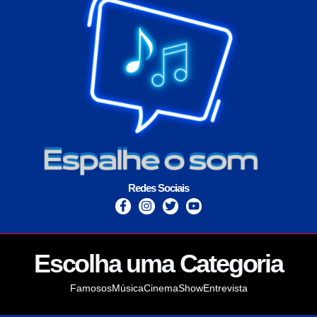
Redes Sociais
Escolha uma Categoria
Famosos
Música
Cinema
Show
Entrevista