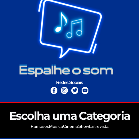
Redes Sociais
Escolha uma Categoria
Famosos
Música
Cinema
Show
Entrevista