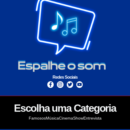
Redes Sociais
Escolha uma Categoria
Famosos
Música
Cinema
Show
Entrevista