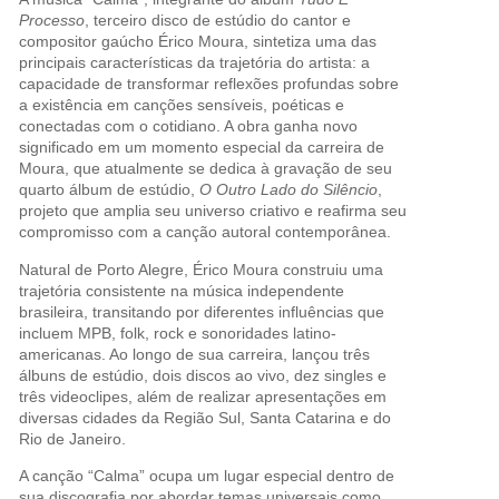
Processo
, terceiro disco de estúdio do cantor e
compositor gaúcho Érico Moura, sintetiza uma das
principais características da trajetória do artista: a
capacidade de transformar reflexões profundas sobre
a existência em canções sensíveis, poéticas e
conectadas com o cotidiano. A obra ganha novo
significado em um momento especial da carreira de
Moura, que atualmente se dedica à gravação de seu
quarto álbum de estúdio,
O Outro Lado do Silêncio
,
projeto que amplia seu universo criativo e reafirma seu
compromisso com a canção autoral contemporânea.
Natural de Porto Alegre, Érico Moura construiu uma
trajetória consistente na música independente
brasileira, transitando por diferentes influências que
incluem MPB, folk, rock e sonoridades latino-
americanas. Ao longo de sua carreira, lançou três
álbuns de estúdio, dois discos ao vivo, dez singles e
três videoclipes, além de realizar apresentações em
diversas cidades da Região Sul, Santa Catarina e do
Rio de Janeiro.
A canção “Calma” ocupa um lugar especial dentro de
sua discografia por abordar temas universais como