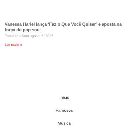
Vanessa Hariel lança ‘Faz o Que Você Quiser’ e aposta na
força do pop soul
Espalhe o Som
agosto 5, 2026
Ler mais »
Início
Famosos
Música