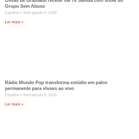
Olivas de Gramado recebe Vai Tê Samba com show do
Grupo Sem Abuso
Espalhe o Som
agosto 6, 2026
Ler mais »
Rádio Mundo Pop transforma estúdio em palco
permanente para shows ao vivo
Espalhe o Som
agosto 5, 2026
Ler mais »